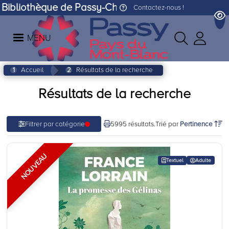
Bibliothèque de Passy-Chedde
Contactez-nous !
MENU
Accueil
Résultats de la recherche
Résultats de la recherche
5995 résultats.
Filtrer par catégorie
Trié par
Pertinence
NOUVEAU
Textuel
Adulte
La promesse des gélinas - ed
De
France LORRAIN