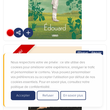
Editions :
Verso
Plus d'infos
NOUVEAU
Textuel
Adulte
Nous respectons votre vie privée : ce site utilise des
cookies pour améliorer votre expérience, analyser le trafic
et personnaliser le contenu. Vous pouvez personnaliser
L' empereur de la joie
vos préférences ou accepter l'utilisation par défaut de nos
cookies essentiels. Pour en savoir plus, consultez notre
De
Ocean VUONG
Editions :
Gallimard
politique de confidentialité.
Extrait
Résumé
Plus d'infos
Accepter
Refuser
En savoir plus